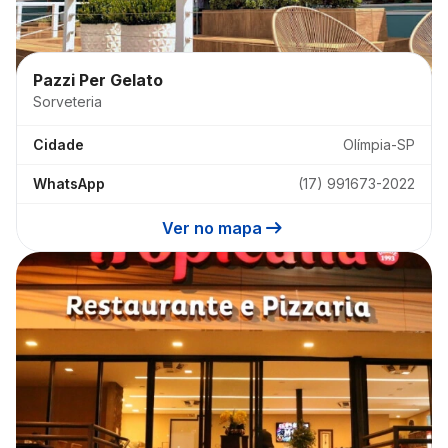
Pazzi Per Gelato
Sorveteria
Cidade
Olímpia-SP
WhatsApp
(17) 991673-2022
arrow_right_alt
Ver no mapa