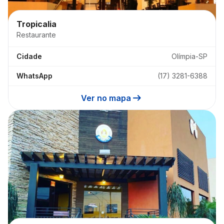
Tropicalia
Restaurante
Cidade
Olímpia-SP
WhatsApp
(17) 3281-6388
arrow_right_alt
Ver no mapa