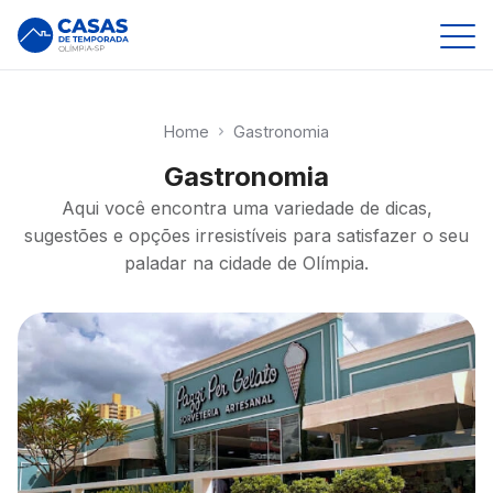
Hospedagens
Home
chevron_right
Gastronomia
expand_more
Parques
Gastronomia
Aqui você encontra uma variedade de dicas,
Gastronomia
Thermas dos Laranjais
sugestões e opções irresistíveis para satisfazer o seu
paladar na cidade de Olímpia.
Sobre
Hot Beach
Contato
Vale dos Dinossauros
Comprar ingressos
Museu de Cera
Todos os Parques