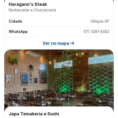
Haragano's Steak
Restaurante e Churrascaria
Cidade
Olímpia-SP
WhatsApp
(17) 3281-5482
arrow_right_alt
Ver no mapa
Japa Temakeria e Sushi