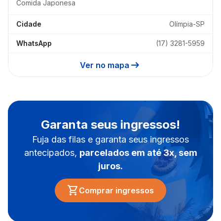
Comida Japonesa
Cidade
Olímpia-SP
WhatsApp
(17) 3281-5959
arrow_right_alt
Ver no mapa
Garanta seus ingressos!
Fuja das filas e garanta seus ingressos
antecipados,
parcelados em até 3x, sem
juros.
shopping_cart
Comprar ingressos